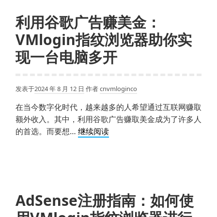
Google
选
AdSense
利用谷歌广告赚美金：
择
广
VMlogin指纹浏览器助你实
告
联
现一台电脑多开
盟
并
通
发表于
2024 年 8 月 12 日
作者
cnvmloginco
过
在当今数字化时代，越来越多的人希望通过互联网赚取
广
额外收入。其中，利用谷歌广告赚取美金成为了许多人
告
利
的首选。而要想…
继续阅读
挣
用
钱
谷
歌
广
告
AdSense注册指南：如何使
赚
美