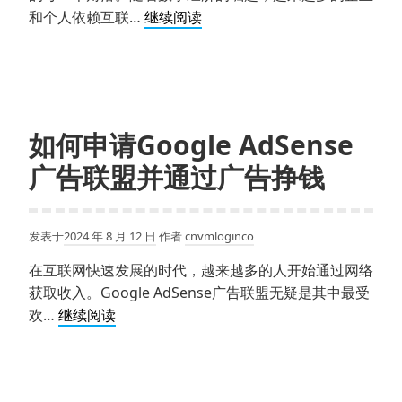
你
多
和个人依赖互联…
继续阅读
搞
窗
懂！
口
浏
览
器：
如何申请Google AdSense
高
广告联盟并通过广告挣钱
效
管
理
发表于
2024 年 8 月 12 日
作者
cnvmloginco
与
安
在互联网快速发展的时代，越来越多的人开始通过网络
全
获取收入。Google AdSense广告联盟无疑是其中最受
保
如
欢…
继续阅读
障
何
的
申
终
请
极