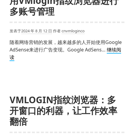
用VMlogin指纹浏览器进行
金：
多账号管理
VMlogin
指
纹
发表于
2024 年 8 月 12 日
作者
cnvmloginco
浏
随着网络营销的发展，越来越多的人开始使用Google
览
AdSense来进行广告变现。Google AdSens…
继续阅
器
AdSense
读
助
注
你
册
实
指
现
南：
一
如
台
VMLOGIN指纹浏览器：多
何
电
开窗口的利器，让工作效率
使
脑
用
翻倍
多
VMlogin
开
指