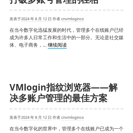
发表于
2024 年 8 月 12 日
作者
cnvmloginco
在当今数字化迅猛发展的时代，管理多个在线账户已经
成为许多人日常工作和生活中的一部分。无论是社交媒
VMLOGIN
体、电子商务，…
继续阅读
浏
览
器
中
文
VMlogin指纹浏览器——解
版：
决多账户管理的最佳方案
打
破
多
发表于
2024 年 8 月 12 日
作者
cnvmloginco
账
号
在当今数字化的世界中，管理多个在线账户已成为一个