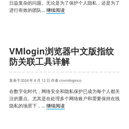
管
日益复杂的问题。无论是为了保护个人隐私，还是为了
理
VMlogin
进行有效的团队…
继续阅读
的
指
桎
纹
梏
浏
览
器
VMlogin浏览器中文版指纹
——
防关联工具详解
解
决
多
发表于
2024 年 8 月 12 日
作者
cnvmloginco
账
户
在数字化时代，网络安全和隐私保护已成为每个人都关
管
注的重点。尤其是在处理多个网络账户和需要保持在线
理
VMlogin
隐私的场景下，…
继续阅读
的
浏
最
览
佳
器