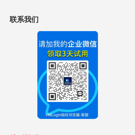
跳
联系我们
至
页
脚