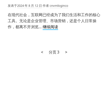
纹
发表于
2024 年 8 月 12 日
作者
cnvmloginco
浏
在现代社会，互联网已经成为了我们生活和工作的核心
览
工具。无论是企业管理、市场营销，还是个人日常操
器
VMLOGIN
作，都离不开浏览…
继续阅读
进
指
行
纹
多
浏
账
览
上
下
文
<
分页
3
>
号
器：
一
一
管
章
多
页
页
理
开
分
窗
页
口
的
利
器，
让