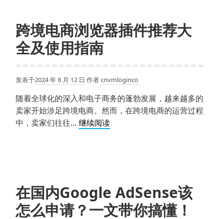
方
中
案
文
跨境电商浏览器插件推荐大
版
全及使用指南
指
纹
防
发表于
2024 年 8 月 12 日
作者
cnvmloginco
关
联
随着全球化的深入和电子商务的蓬勃发展，越来越多的
工
卖家开始涉足跨境电商。然而，在跨境电商的运营过程
具
跨
中，卖家们往往…
继续阅读
详
境
解
电
商
浏
览
在国内Google AdSense该
器
怎么申请？一文带你搞懂！
插