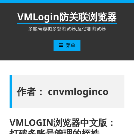
跳
至
VMLogin防关联浏览器
内
容
多账号虚拟多登浏览器,反侦测浏览器
菜单
作者：
cnvmloginco
VMLOGIN浏览器中文版：
打破多账号管理的桎梏