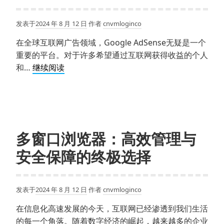
件
推
发表于
2024 年 8 月 12 日
作者
cnvmloginco
荐
大
在全球互联网广告领域，Google AdSense无疑是一个
全
重要的平台。对于许多希望通过互联网获得收益的个人
及
在
和…
继续阅读
使
国
用
内
指
Google
南
AdSense
该
多窗口浏览器：高效管理与
怎
安全保障的终极选择
么
申
请？
发表于
2024 年 8 月 12 日
作者
cnvmloginco
一
文
在信息化高速发展的今天，互联网已经渗透到我们生活
带
的每一个角落。随着数字经济的崛起，越来越多的企业