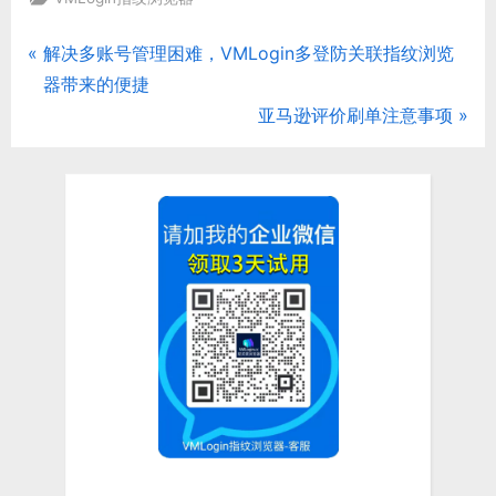
P
解决多账号管理困难，VMLogin多登防关联指纹浏览
文
r
器带来的便捷
章
e
N
亚马逊评价刷单注意事项
v
e
导
i
x
航
o
t
u
P
s
o
P
s
o
t
s
:
t
: