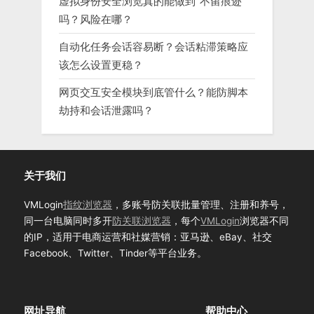
虚拟身份安全浏览真的能做到“不留痕迹”
吗？风险在哪？
自动化任务会话容易断？会话粘滞策略应
该怎么设置更稳？
网页交互安全模块到底管什么？能防脚本
劫持和会话泄露吗？
关于我们
VMLogin
指纹浏览器
，多账号防关联批量管理、注册和养号，
同一台电脑同时多开
防关联浏览器
，每个
VMLogin
浏览器不同
的IP，适用于电商运营和社媒营销：亚马逊、eBay、社交
Facebook、Twitter、Tinder等平台业务。
网址导航
帮助中心