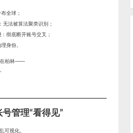
分布全球；
：无法被算法聚类识别；
径
：彻底断开账号交叉；
地理身份。
C在柏林——
。
号管理“看得见”
乱可视化。