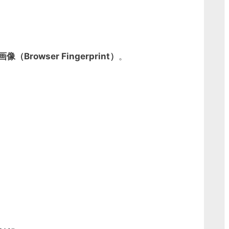
像（Browser Fingerprint）
。