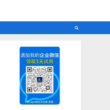
Toggle
search
form