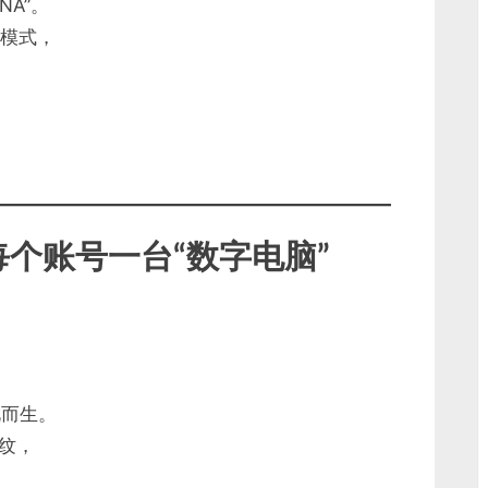
A”。
身模式，
个账号一台“数字电脑”
此而生。
纹，