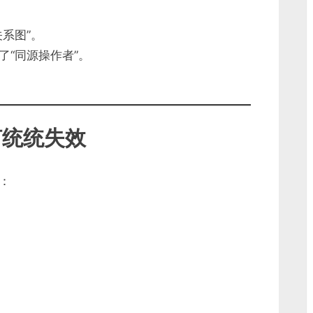
系图”。
“同源操作者”。
何统统失效
：