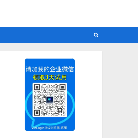
Toggle
search
form