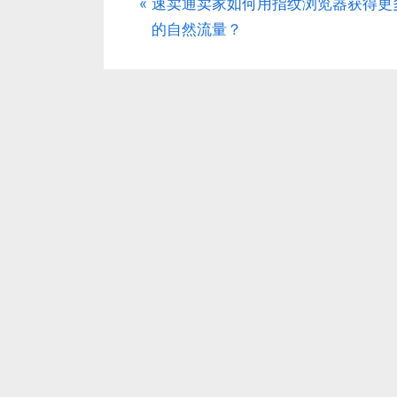
P
速卖通卖家如何用指纹浏览器获得更
文
r
的自然流量？
章
e
v
导
i
航
o
u
s
P
o
s
t
: