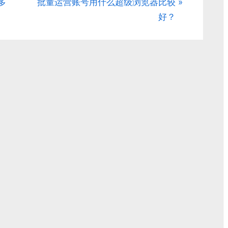
N
多
批量运营账号用什么超级浏览器比较
e
好？
x
t
P
o
s
t
: