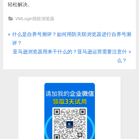
轻松解决。
VMLogin指纹浏览器
P
什么是自养号测评？如何用防关联浏览器进行自养号测
文
r
评？
章
e
N
亚马逊浏览器用来干什么的？亚马逊运营需要注意什
v
e
么？
导
i
x
航
o
t
u
P
s
o
P
s
o
t
s
:
t
: