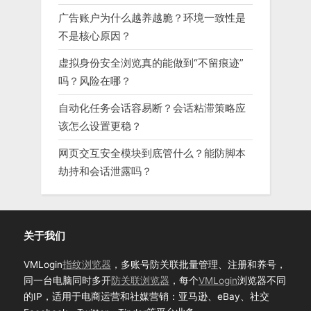
广告账户为什么越养越脆？环境一致性是
不是核心原因？
虚拟身份安全浏览真的能做到“不留痕迹”
吗？风险在哪？
自动化任务会话容易断？会话粘滞策略应
该怎么设置更稳？
网页交互安全模块到底管什么？能防脚本
劫持和会话泄露吗？
关于我们
VMLogin
指纹浏览器
，多账号防关联批量管理、注册和养号，
同一台电脑同时多开
防关联浏览器
，每个
VMLogin
浏览器不同
的IP，适用于电商运营和社媒营销：亚马逊、eBay、社交