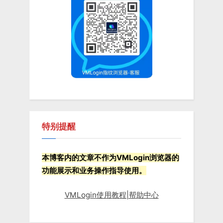
P
s
o
t
s
:
t
:
特别提醒
本博客内的文章不作为VMLogin浏览器的
功能展示和业务操作指导使用。
VMLogin使用教程|帮助中心