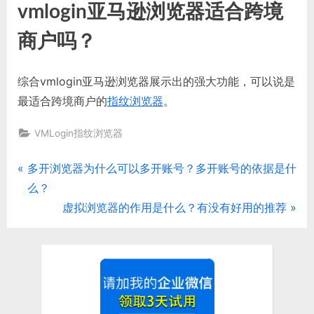
vmlogin亚马逊浏览器适合跨境
商户吗？
综合vmlogin亚马逊浏览器展示出的强大功能，可以说是
最适合跨境商户的
指纹浏览器
。
VMLogin指纹浏览器
P
多开浏览器为什么可以多开账号？多开账号的依据是什
文
r
么？
章
e
N
虚拟浏览器的作用是什么？有没有好用的推荐
v
e
导
i
x
航
o
t
u
P
s
o