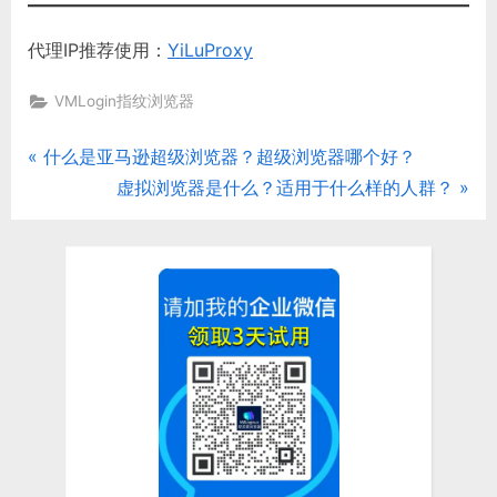
代理IP推荐使用：
YiLuProxy
VMLogin指纹浏览器
P
什么是亚马逊超级浏览器？超级浏览器哪个好？
文
r
N
虚拟浏览器是什么？适用于什么样的人群？
章
e
e
v
x
导
i
t
航
o
P
u
o
s
s
P
t
o
:
s