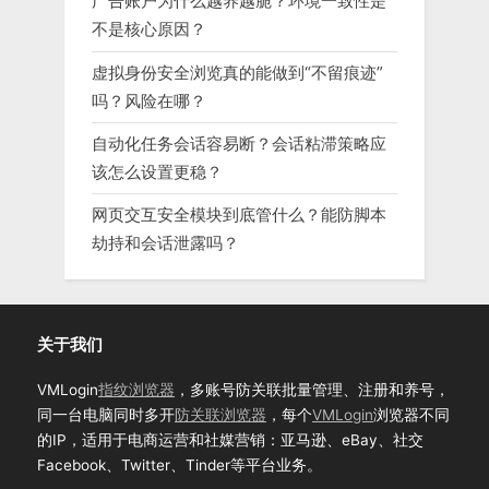
广告账户为什么越养越脆？环境一致性是
不是核心原因？
虚拟身份安全浏览真的能做到“不留痕迹”
吗？风险在哪？
自动化任务会话容易断？会话粘滞策略应
该怎么设置更稳？
网页交互安全模块到底管什么？能防脚本
劫持和会话泄露吗？
关于我们
VMLogin
指纹浏览器
，多账号防关联批量管理、注册和养号，
同一台电脑同时多开
防关联浏览器
，每个
VMLogin
浏览器不同
的IP，适用于电商运营和社媒营销：亚马逊、eBay、社交
Facebook、Twitter、Tinder等平台业务。