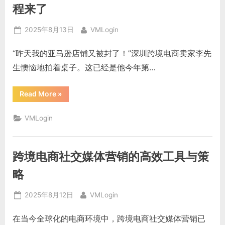
账
程来了
号
安
全
Posted
By
2025年8月13日
VMLogin
管
理
on
与
“昨天我的亚马逊店铺又被封了！”深圳跨境电商卖家李先
VMLogin
应
生懊恼地拍着桌子。这已经是他今年第…
用”
“亚
Read More
»
马
逊
店
VMLogin
铺
关
联
封
号？
跨境电商社交媒体营销的高效工具与策
VMLogin
多
开
略
教
程
来
Posted
By
2025年8月12日
VMLogin
了”
on
在当今全球化的电商环境中，跨境电商社交媒体营销已