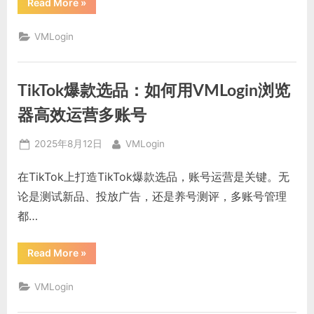
“跨
Read More
»
境
电
商
VMLogin
小
众
市
场：
如
TikTok爆款选品：如何用VMLogin浏览
何
用
VMLogin
器高效运营多账号
浏
览
器
Posted
By
2025年8月12日
VMLogin
掘
金
on
蓝
在TikTok上打造TikTok爆款选品，账号运营是关键。无
海”
论是测试新品、投放广告，还是养号测评，多账号管理
都…
“TikTok
Read More
»
爆
款
选
VMLogin
品：
如
何