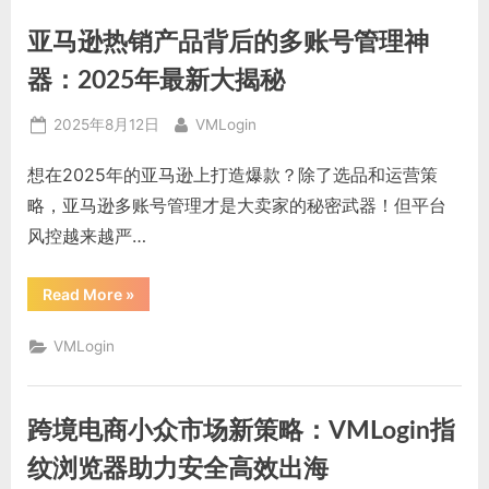
用
VMLogin
亚马逊热销产品背后的多账号管理神
浏
览
器
器：2025年最新大揭秘
高
效
运
Posted
By
2025年8月12日
VMLogin
营
多
on
账
想在2025年的亚马逊上打造爆款？除了选品和运营策
号”
略，亚马逊多账号管理才是大卖家的秘密武器！但平台
风控越来越严…
“亚
Read More
»
马
逊
热
VMLogin
销
产
品
背
后
跨境电商小众市场新策略：VMLogin指
的
多
账
纹浏览器助力安全高效出海
号