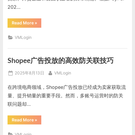
202…
“跨
Read More
»
境
支
付
VMLogin
安
全
高
效
管
Shopee广告投放的高效防关联技巧
理
指
南：
Posted
By
VMLogin
2025年8月13日
VMLogin
指
on
纹
浏
在跨境电商领域，Shopee广告投放已经成为卖家获取流
览
器
量、提升销量的重要手段。然而，多账号运营时的防关
实
战
联问题却…
解
析”
“Shopee
Read More
»
广
告
投
VMLogin