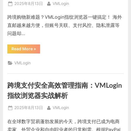
Posted
By
2025年8月13日
VMLogin
on
跨境购物新难题？VMLogin指纹浏览器一键搞定！ 海外
直邮越来越方便，但账号关联、支付风控、隐私泄露等
问题却…
“海
Read More
»
外
直
邮
VMLogin
购
物
必
看！
这
跨境支付安全高效管理指南：VMLogin
款
神
器
指纹浏览器实战解析
让
你
安
Posted
By
2025年8月13日
VMLogin
全
剁
on
遍
在全球数字贸易蓬勃发展的今天，跨境支付已成为电商
全
球”
卖家、外贸企业和自由职业者的日常刚需。根据PayPal