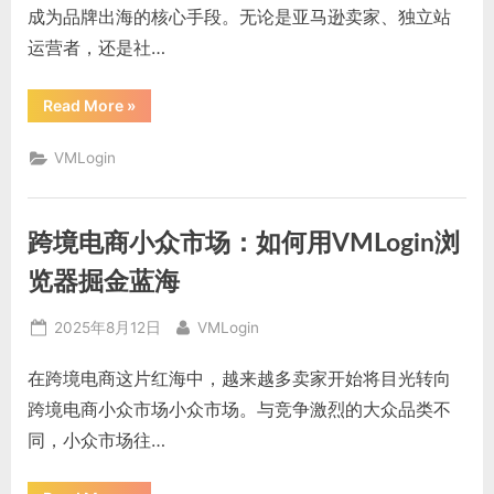
成为品牌出海的核心手段。无论是亚马逊卖家、独立站
运营者，还是社…
“跨
Read More
»
境
电
商
VMLogin
社
交
媒
体
营
跨境电商小众市场：如何用VMLogin浏
销
的
高
览器掘金蓝海
效
工
具
Posted
By
2025年8月12日
VMLogin
与
策
on
略”
在跨境电商这片红海中，越来越多卖家开始将目光转向
跨境电商小众市场小众市场。与竞争激烈的大众品类不
同，小众市场往…