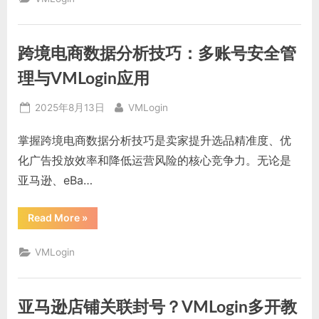
放
的
高
效
防
跨境电商数据分析技巧：多账号安全管
关
联
技
理与VMLogin应用
巧”
Posted
By
2025年8月13日
VMLogin
on
掌握跨境电商数据分析技巧是卖家提升选品精准度、优
化广告投放效率和降低运营风险的核心竞争力。无论是
亚马逊、eBa…
“跨
Read More
»
境
电
商
VMLogin
数
据
分
析
技
亚马逊店铺关联封号？VMLogin多开教
巧：
多