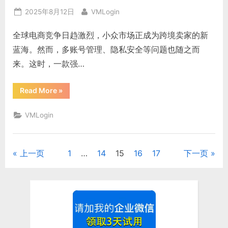
管
理
Posted
By
2025年8月12日
VMLogin
神
器：
on
2025
全球电商竞争日趋激烈，小众市场正成为跨境卖家的新
年
最
蓝海。然而，多账号管理、隐私安全等问题也随之而
新
大
来。这时，一款强…
揭
秘”
“跨
Read More
»
境
电
商
VMLogin
小
众
市
场
新
上一页
1
…
14
15
16
17
下一页
文
策
略：
VMLogin
章
指
纹
浏
分
览
器
助
页
力
安