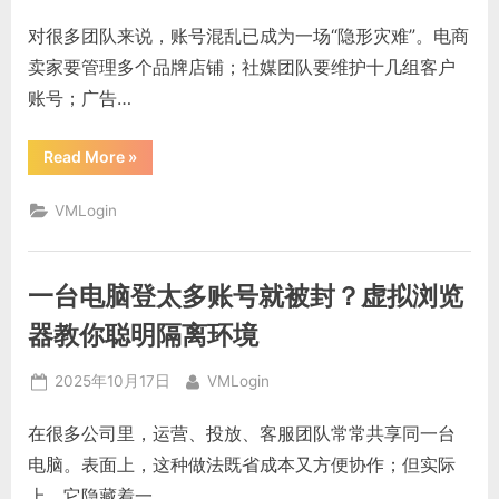
IP，
on
而
对很多团队来说，账号混乱已成为一场“隐形灾难”。电商
在
“浏
卖家要管理多个品牌店铺；社媒团队要维护十几组客户
览
器
账号；广告…
指
纹
克
隆””
“多
Read More
»
项
目
账
VMLogin
号
老
串
号？
虚
一台电脑登太多账号就被封？虚拟浏览
拟
浏
览
器教你聪明隔离环境
器
让
每
Posted
By
2025年10月17日
VMLogin
个
客
on
户
在很多公司里，运营、投放、客服团队常常共享同一台
都
有
电脑。表面上，这种做法既省成本又方便协作；但实际
独
立
上，它隐藏着一…
空