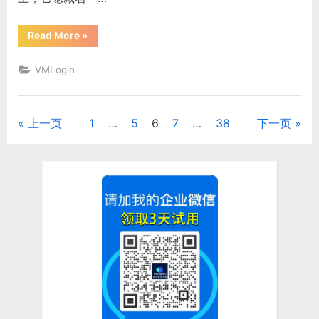
间”
“一
Read More
»
台
电
脑
VMLogin
登
太
多
账
号
上一页
1
…
5
6
7
…
38
下一页
文
就
被
封？
章
虚
拟
浏
分
览
器
教
页
你
聪
明
隔
离
环
境”