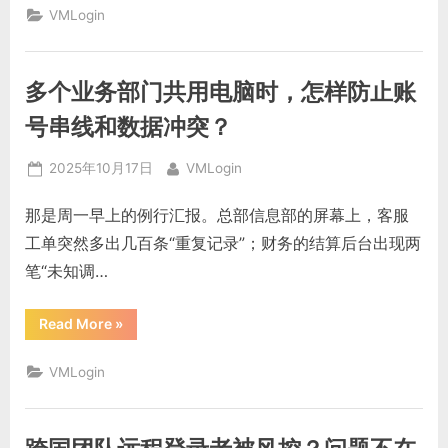
阵
VMLogin
每
天
都
要
切
多个业务部门共用电脑时，怎样防止账
账
号
发
号串线和数据冲突？
帖，
有
没
Posted
By
2025年10月17日
VMLogin
有
办
on
法
那是周一早上的例行汇报。总部信息部的屏幕上，客服
不
被
工单突然多出几百条“重复记录”；财务的结算后台出现两
平
台
笔“未知调…
识
别？”
“多
Read More
»
个
业
务
VMLogin
部
门
共
用
电