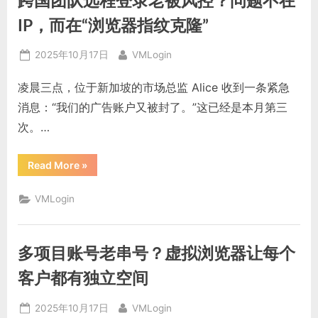
跨国团队远程登录老被风控？问题不在
脑
时，
怎
IP，而在“浏览器指纹克隆”
样
防
止
Posted
By
2025年10月17日
VMLogin
账
号
on
串
凌晨三点，位于新加坡的市场总监 Alice 收到一条紧急
线
和
消息：“我们的广告账户又被封了。”这已经是本月第三
数
据
次。…
冲
突？”
“跨
Read More
»
国
团
队
VMLogin
远
程
登
录
老
多项目账号老串号？虚拟浏览器让每个
被
风
控？
客户都有独立空间
问
题
不
Posted
By
2025年10月17日
VMLogin
在