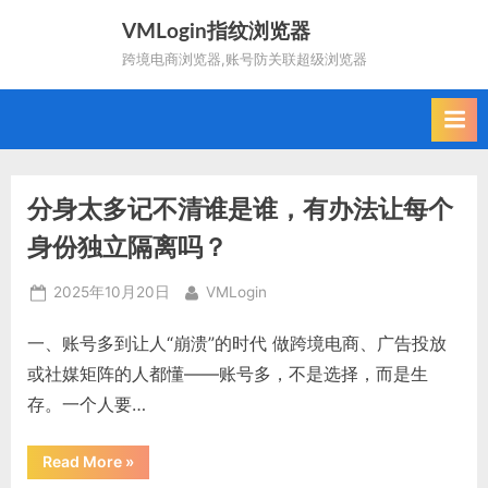
Skip
VMLogin指纹浏览器
to
跨境电商浏览器,账号防关联超级浏览器
content
分身太多记不清谁是谁，有办法让每个
身份独立隔离吗？
Posted
By
2025年10月20日
VMLogin
on
一、账号多到让人“崩溃”的时代 做跨境电商、广告投放
或社媒矩阵的人都懂——账号多，不是选择，而是生
存。一个人要…
“分
Read More
»
身