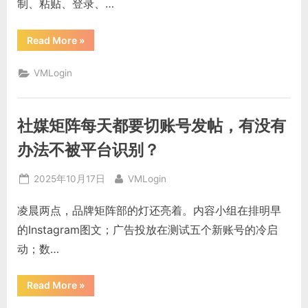
制、粘贴、登录、…
“同
Read More
»
一
套
任
VMLogin
务
要
换
十
个
社媒矩阵每天都要切账号发帖，有没有
身
份
跑，
办法不被平台识别？
怎
么
才
Posted
By
2025年10月17日
VMLogin
能
不
on
被
凌晨两点，品牌矩阵部的灯还亮着。内容小组在排明早
系
统
的Instagram图文；广告投放在测试五个新账号的冷启
察
觉
动；数…
拦
截？”
“社
Read More
»
媒
矩