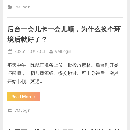
太
多
VMLogin
记
不
清
谁
是
后台一会儿卡一会儿顺，为什么换个环
谁，
有
办
境后就好了？
法
让
每
Posted
By
2025年10月20日
VMLogin
个
身
on
份
那天中午，陈航正准备上传一批投放素材。后台刚开始
独
立
还挺顺，一切加载流畅、提交秒过。可十分钟后，突然
隔
离
开始卡顿、延迟…
吗？”
“后
Read More
»
台
一
会
VMLogin
儿
卡
一
会
儿