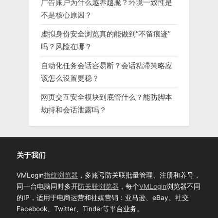
广告账户为什么越养越脆？环境一致性是
不是核心原因？
虚拟身份安全浏览真的能做到“不留痕迹”
吗？风险在哪？
自动化任务会话容易断？会话粘滞策略应
该怎么设置更稳？
网页交互安全模块到底管什么？能防脚本
劫持和会话泄露吗？
关于我们
VMLogin
指纹浏览器
，多账号防关联批量管理、注册和养号，
同一台电脑同时多开
防关联浏览器
，每个
VMLogin
浏览器不同
的IP，适用于电商运营和社媒营销：亚马逊、eBay、社交
Facebook、Twitter、Tinder等平台业务。