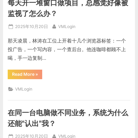
每天开一堆窗口做项目，总感觉好像被
顺，
为
什
监视了怎么办？
么
换
个
Posted
By
2025年10月20日
VMLogin
环
境
on
后
那天凌晨，林涛在工位上开着十几个浏览器标签：一个
就
好
投广告，一个写内容，一个查后台。他连咖啡都顾不上
了？”
喝，手一边复制…
“每
Read More
»
天
开
一
VMLogin
堆
窗
口
做
项
在同一台电脑做不同业务，系统为什么
目，
总
感
还能“认出”我？
觉
好
像
Posted
By
2025年10月20日
VMLogin