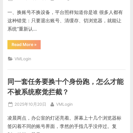
被
监
on
视
一、换账号不换设备，平台照样知道你是谁 很多人都有
了
怎
这种错觉：只要退出账号、清缓存、切浏览器，就能让
么
办？”
系统“重新认…
“在
Read More
»
同
一
台
VMLogin
电
脑
做
不
同
同一套任务要换十个身份跑，怎么才能
业
务，
系
不被系统察觉拦截？
统
为
什
Posted
By
2025年10月20日
VMLogin
么
还
on
能
凌晨两点，办公室的灯还亮着。屏幕上十几个浏览器标
“认
出”
签闪着不同的账号界面，李然的手指几乎没停过。复
我？”