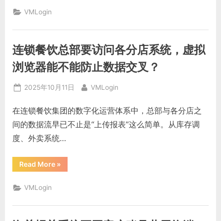
媒
体
VMLogin
监
测
团
队
切
连锁餐饮总部要访问各分店系统，虚拟
换
多
个
浏览器能不能防止数据交叉？
账
号
采
Posted
By
2025年10月11日
VMLogin
集
信
on
息，
在连锁餐饮集团的数字化运营体系中，总部与各分店之
指
纹
间的数据流早已不止是“上传报表”这么简单。从库存调
伪
装
度、外卖系统…
能
不
能
更
“连
Read More
»
稳
锁
定？”
餐
饮
VMLogin
总
部
要
访
问