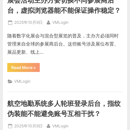
展会活动主办方要切换不同参展商后
时
登
录
台，虚拟浏览器能不能保证操作稳定？
买
家
卖
Posted
By
2025年10月9日
VMLogin
家
身
on
份，
随着数字化展会与混合型展览的普及，主办方必须同时
指
纹
管理来自全球的参展商后台。这些账号涉及展位布置、
浏
览
展品更新、线上…
器
能
不
能
“展
Read More
»
保
会
证
活
安
动
全？”
VMLogin
主
办
方
要
切
航空地勤系统多人轮班登录后台，指纹
换
不
同
伪装能不能避免账号互相干扰？
参
展
商
Posted
By
2025年10月9日
VMLogin
后