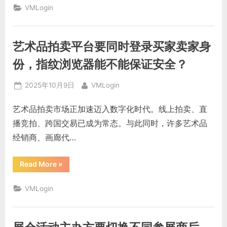
善
VMLogin
组
织
要
管
理
艺术品拍卖平台要同时登录买家卖家身
多
国
志
份，指纹浏览器能不能保证安全？
愿
者
账
Posted
By
2025年10月9日
VMLogin
号，
浏
on
览
艺术品拍卖市场正加速迈入数字化时代。线上拍卖、直
器
隔
播竞拍、跨国交易已成为常态。与此同时，许多艺术品
离
能
经销商、画廊代…
否
提
升
隐
“艺
Read More
»
私
术
安
品
全？”
拍
VMLogin
卖
平
台
要
同