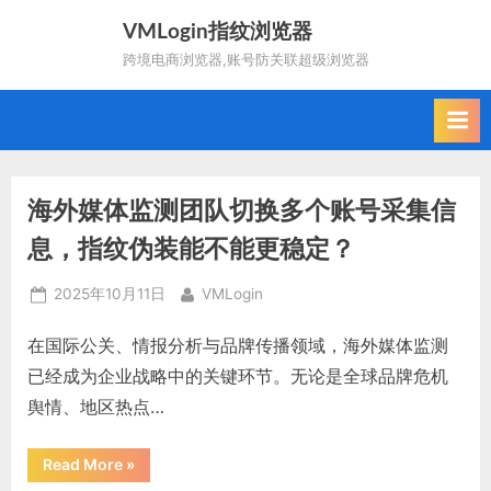
Skip
VMLogin指纹浏览器
to
跨境电商浏览器,账号防关联超级浏览器
content
海外媒体监测团队切换多个账号采集信
息，指纹伪装能不能更稳定？
Posted
By
2025年10月11日
VMLogin
on
在国际公关、情报分析与品牌传播领域，海外媒体监测
已经成为企业战略中的关键环节。无论是全球品牌危机
舆情、地区热点…
“海
Read More
»
外