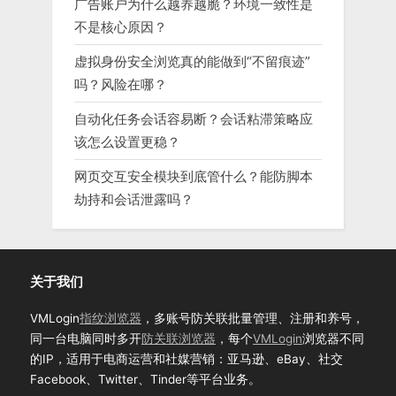
广告账户为什么越养越脆？环境一致性是
不是核心原因？
虚拟身份安全浏览真的能做到“不留痕迹”
吗？风险在哪？
自动化任务会话容易断？会话粘滞策略应
该怎么设置更稳？
网页交互安全模块到底管什么？能防脚本
劫持和会话泄露吗？
关于我们
VMLogin
指纹浏览器
，多账号防关联批量管理、注册和养号，
同一台电脑同时多开
防关联浏览器
，每个
VMLogin
浏览器不同
的IP，适用于电商运营和社媒营销：亚马逊、eBay、社交
Facebook、Twitter、Tinder等平台业务。