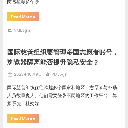
防巡检等多个系…
避
免
异
常
“无
Read More
»
提
人
示？”
矿
区
VMLogin
远
程
控
制
系
国际慈善组织要管理多国志愿者账号，
统
多
人
浏览器隔离能否提升隐私安全？
登
录，
虚
Posted
By
2025年10月9日
VMLogin
拟
浏
on
览
国际慈善组织往往跨越多个国家和地区，志愿者与外勤
器
能
人员数量庞大。他们需要登录不同地区的工作平台：募
不
能
捐系统、社交媒…
防
止
账
号
“国
Read More
»
混
际
乱？”
慈