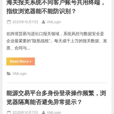
海关报关系统不同客户账号共用终端，
各
分
店
指纹浏览器能不能防识别？
系
统，
虚
Posted
By
2025年10月11日
VMLogin
拟
浏
on
览
在跨境贸易与进出口报关领域，系统风控与数据安全是
器
能
企业最紧要的“隐形战线”。每天成千上万的报关数据、发
不
能
票、合同与…
防
止
数
据
“海
Read More
»
交
关
叉？”
报
关
VMLogin
系
统
不
同
客
能源交易平台多身份登录操作频繁，浏
户
账
号
览器隔离能否避免异常提示？
共
用
终
Posted
By
2025年10月11日
VMLogin