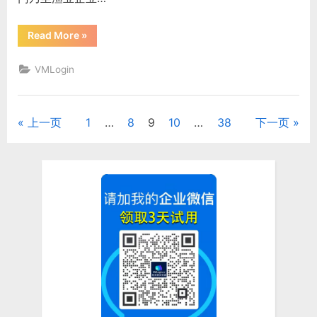
账
号
互
“海
Read More
»
相
洋
干
监
扰？”
测
VMLogin
平
台
要
同
时
上一页
1
…
8
9
10
…
38
下一页
文
管
理
多
章
个
观
测
分
账
号，
虚
页
拟
浏
览
器
能
不
能
保
持
环
境