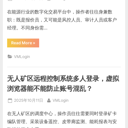
端，
指
on
纹
在能源行业的数字化交易平台中，操作者往往身兼数
浏
览
职：既是报价员，又可能是风控人员、审计人员或客户
器
能
经理。不同身份需…
不
能
防
识
“能
Read More
»
别？”
源
交
易
VMLogin
平
台
多
身
份
无人矿区远程控制系统多人登录，虚拟
登
录
操
浏览器能不能防止账号混乱？
作
频
繁，
Posted
By
2025年10月11日
VMLogin
浏
览
on
器
在无人矿区的调度中心，操作员往往需要同时登录矿卡
隔
离
编队管理、采装设备遥控、皮带廊监测、能耗报表与安
能
否