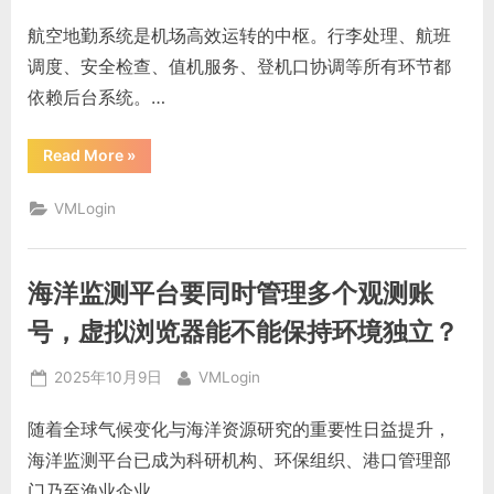
台，
on
虚
航空地勤系统是机场高效运转的中枢。行李处理、航班
拟
浏
调度、安全检查、值机服务、登机口协调等所有环节都
览
器
依赖后台系统。…
能
不
能
保
“航
Read More
»
证
空
操
地
作
勤
稳
VMLogin
系
定？”
统
多
人
轮
海洋监测平台要同时管理多个观测账
班
登
录
号，虚拟浏览器能不能保持环境独立？
后
台，
指
Posted
By
2025年10月9日
VMLogin
纹
伪
on
装
随着全球气候变化与海洋资源研究的重要性日益提升，
能
不
海洋监测平台已成为科研机构、环保组织、港口管理部
能
避
门乃至渔业企业…
免