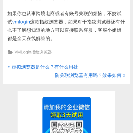
如果你也从事跨境电商或者有账号关联的烦恼，不妨试
试
vmlogin
这款指纹浏览器，如果对于指纹浏览器还有什
么不了解想知道的地方可以直接联系客服，客服小姐姐
都是全天在线解答的。
VMLogin指纹浏览器
P
虚拟浏览器是什么？有什么用处
文
r
N
防关联浏览器有用吗？效果如何
章
e
e
v
x
导
i
t
航
o
P
u
o
s
s
P
t