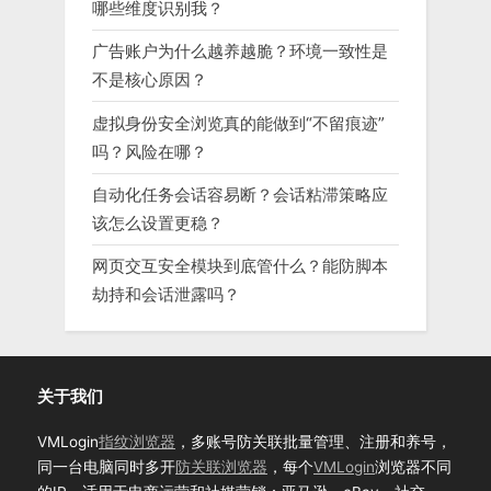
哪些维度识别我？
广告账户为什么越养越脆？环境一致性是
不是核心原因？
虚拟身份安全浏览真的能做到“不留痕迹”
吗？风险在哪？
自动化任务会话容易断？会话粘滞策略应
该怎么设置更稳？
网页交互安全模块到底管什么？能防脚本
劫持和会话泄露吗？
关于我们
VMLogin
指纹浏览器
，多账号防关联批量管理、注册和养号，
同一台电脑同时多开
防关联浏览器
，每个
VMLogin
浏览器不同