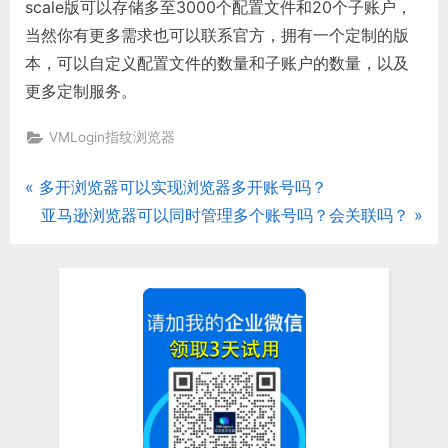
scale版可以存储多至3000个配置文件和20个子账户，
当然你有更多需求也可以联系官方，拥有一个定制的版
本，可以自定义配置文件的数量和子账户的数量，以及
更多定制服务。
VMLogin指纹浏览器
P
多开浏览器可以实现浏览器多开账号吗？
文
r
N
亚马逊浏览器可以同时管理多个账号吗？会关联吗？
章
e
e
v
x
导
i
t
航
o
P
u
o
s
s
P
t
o
: