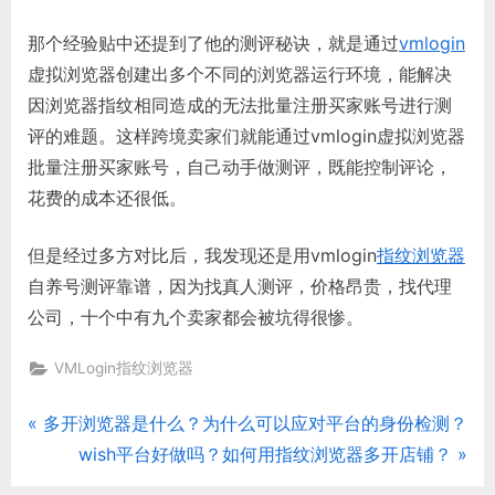
那个经验贴中还提到了他的测评秘诀，就是通过
vmlogin
虚拟浏览器创建出多个不同的浏览器运行环境，能解决
因浏览器指纹相同造成的无法批量注册买家账号进行测
评的难题。这样跨境卖家们就能通过vmlogin虚拟浏览器
批量注册买家账号，自己动手做测评，既能控制评论，
花费的成本还很低。
但是经过多方对比后，我发现还是用vmlogin
指纹浏览器
自养号测评靠谱，因为找真人测评，价格昂贵，找代理
公司，十个中有九个卖家都会被坑得很惨。
VMLogin指纹浏览器
P
多开浏览器是什么？为什么可以应对平台的身份检测？
文
r
N
wish平台好做吗？如何用指纹浏览器多开店铺？
章
e
e