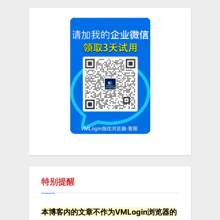
v
x
导
i
t
航
o
P
u
o
s
s
P
t
o
:
s
t
:
特别提醒
本博客内的文章不作为VMLogin浏览器的