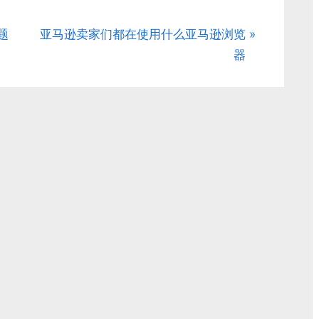
N
题
亚马逊卖家们都在使用什么亚马逊浏览
e
器
x
t
P
o
s
t
: