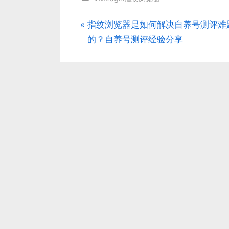
P
指纹浏览器是如何解决自养号测评难
文
r
的？自养号测评经验分享
章
e
v
导
i
航
o
u
s
P
o
s
t
: