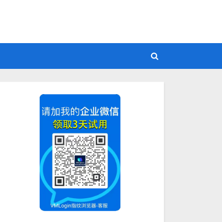
Toggle
search
form