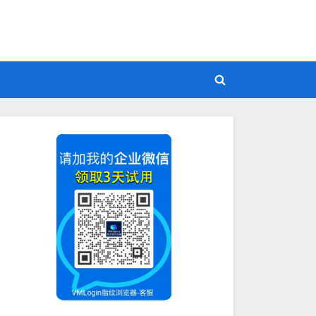
Toggle
search
form