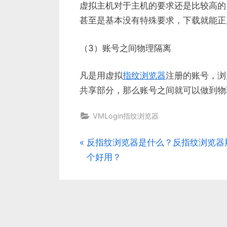
虚拟主机对于主机的要求还是比较高的
甚至是基本没有特殊要求，下载就能正
（3）账号之间物理隔离
凡是用虚拟
指纹浏览器
注册的账号，浏
共享部分，那么账号之间就可以做到物
VMLogin指纹浏览器
P
反指纹浏览器是什么？反指纹浏览器
文
r
个好用？
章
e
v
导
i
航
o