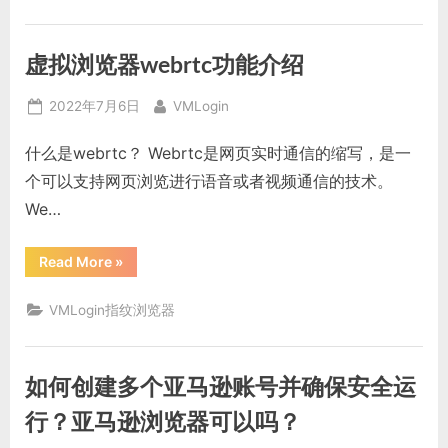
为
什
么
一
虚拟浏览器webrtc功能介绍
定
要
用
Posted
By
指
2022年7月6日
VMLogin
纹
on
浏
览
什么是webrtc？ Webrtc是网页实时通信的缩写，是一
器？
一
个可以支持网页浏览进行语音或者视频通信的技术。
位
shopee
We…
跨
境
小
“虚
白
Read More
»
拟
含
浏
泪
览
告
VMLogin指纹浏览器
器
诉
webrtc
你”
功
能
介
如何创建多个亚马逊账号并确保安全运
绍”
行？亚马逊浏览器可以吗？