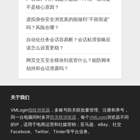
不是核心原因？
虚拟身份安全浏览真的能做到“不留痕迹”
吗？风险在哪？
自动化任务会话容易断？会话粘滞策略应
该怎么设置更稳？
网页交互安全模块到底管什么？能防脚本
劫持和会话泄露吗？
关于我们
VMLogin
指纹浏览器
，多账号防关联批量管理、注册和养号，
同一台电脑同时多开
防关联浏览器
，每个
VMLogin
浏览器不同
的IP，适用于电商运营和社媒营销：亚马逊、eBay、社交
Facebook、Twitter、Tinder等平台业务。