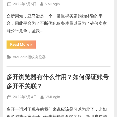
Posted
By
2022年7月5日
VMLogin
on
众所周知，亚马逊是一个非常重视买家购物体验的平
台，因此平台为了不断优化服务质量以及为了确保卖家
能公平竞争，坚决…
“如
Read More
»
何
创
建
VMLogin指纹浏览器
多
个
亚
马
逊
多开浏览器有什么作用？如何保证账号
账
号
并
多开不关联？
确
保
安
Posted
By
2022年7月4日
VMLogin
全
运
on
行？
多开一词对于现在的我们来说应该是习以为常了，比如
亚
马
很多游戏玩家会开小号来获得更多的装备，新用户在购