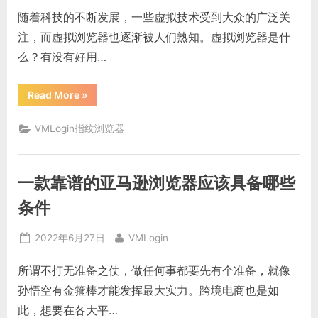
on
canvas
随着科技的不断发展，一些虚拟技术受到大众的广泛关
指
纹
注，而虚拟浏览器也逐渐被人们熟知。虚拟浏览器是什
识
别
么？有没有好用…
技
术”
“虚
Read More
»
拟
浏
览
VMLogin指纹浏览器
器
是
什
么？
有
一款靠谱的亚马逊浏览器应该具备哪些
没
有
好
条件
用
的
虚
Posted
By
2022年6月27日
VMLogin
拟
浏
on
览
所谓不打无准备之仗，做任何事都要先有个准备，就像
器
推
孙悟空有金箍棒才能发挥最大实力。跨境电商也是如
荐”
此，想要在各大平…