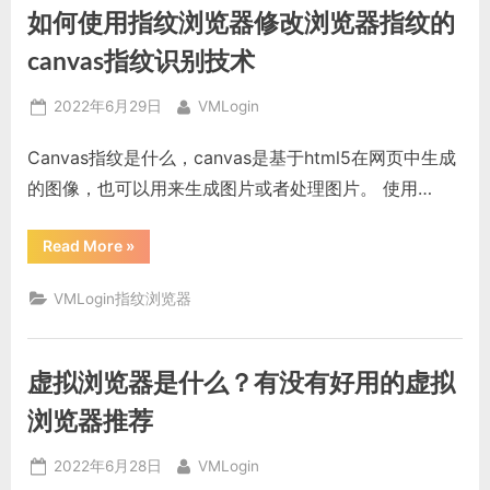
如
如何使用指纹浏览器修改浏览器指纹的
何
做？
问
canvas指纹识别技术
卷
调
查
Posted
By
2022年6月29日
VMLogin
为
什
on
么
Canvas指纹是什么，canvas是基于html5在网页中生成
要
使
的图像，也可以用来生成图片或者处理图片。 使用…
用
防
关
联
“如
Read More
»
浏
何
览
使
器？”
用
VMLogin指纹浏览器
指
纹
浏
览
器
虚拟浏览器是什么？有没有好用的虚拟
修
改
浏
浏览器推荐
览
器
指
Posted
By
2022年6月28日
VMLogin
纹
的