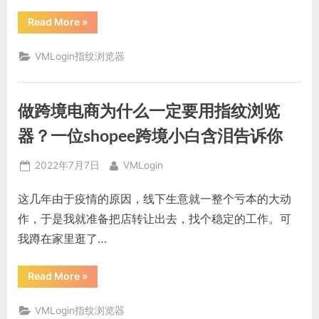
“Tinder
Read More
»
多
账
号
VMLogin指纹浏览器
如
何
防
关
联？
做跨境电商为什么一定要用指纹浏览
防
关
联
器？一位shopee跨境小白含泪告诉你
浏
览
器
Posted
By
2022年7月7日
VMLogin
可
以
on
防
这几年由于疫情的原因，线下生意就一整个亏本的大动
止
tinder
作，于是我就准备把店转让出去，找个稳定的工作。可
多
账
我蹲在家里逛了…
号
关
联
吗？”
“做
Read More
»
跨
境
电
VMLogin指纹浏览器
商