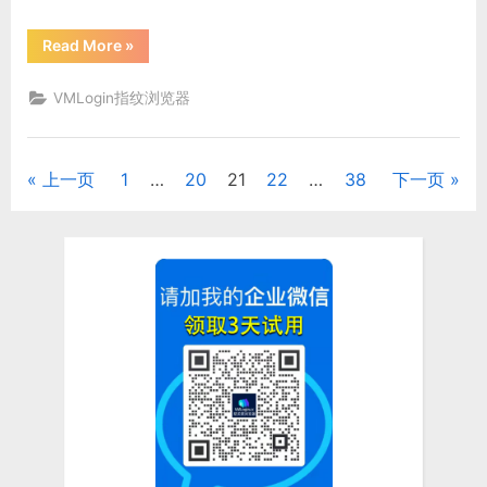
“一
Read More
»
款
靠
谱
VMLogin指纹浏览器
的
亚
马
逊
浏
上一页
1
…
20
21
22
…
38
下一页
文
览
器
应
章
该
具
备
分
哪
些
条
页
件”