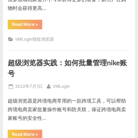
逊
浏
物时会获得更高…
览
器
可
以
“多
Read More
»
吗？”
开
浏
览
VMLogin指纹浏览器
器
有
什
么
作
超级浏览器实践：如何批量管理nike账
用？
如
何
号
保
证
账
Posted
By
2022年7月1日
VMLogin
号
多
on
开
超级浏览器是跨境电商常用的一款跨境工具，可以帮助
不
关
跨境电商卖家批量操作账号和防关联，保证跨境电商卖
联？”
家账号的安全性…
“超
Read More
»