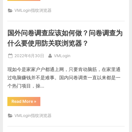
级
浏
览
VMLogin指纹浏览器
器
实
践：
如
何
国外问卷调查应该如何做？问卷调查为
批
量
管
什么要使用防关联浏览器？
理
nike
账
Posted
By
2022年6月30日
VMLogin
号”
on
现如今是家家户户都通上网，只要肯动脑筋，在家里通
过电脑赚钱并不是难事。国内问卷调查一直以来都是一
个热门项目，操…
“国
Read More
»
外
问
卷
VMLogin指纹浏览器
调
查
应
该