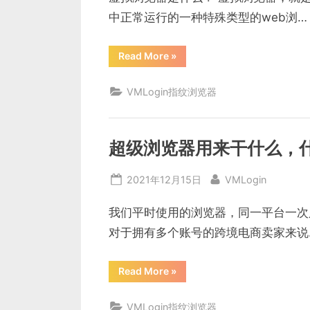
中正常运行的一种特殊类型的web浏…
“虚
Read More
»
拟
浏
览
VMLogin指纹浏览器
器
是
什
么
（vmlogin
虚
超级浏览器用来干什么，
拟
浏
览
Posted
By
2021年12月15日
VMLogin
器
的
on
作
用）”
我们平时使用的浏览器，同一平台一次
对于拥有多个账号的跨境电商卖家来说
“超
Read More
»
级
浏
览
VMLogin指纹浏览器
器