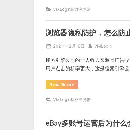
逊
测
VMLogin指纹浏览器
评
自
养
号
如
何
浏览器隐私防护，怎么防
解
决
关
Posted
By
2021年12月10日
VMLogin
联
问
on
题？”
搜索引擎公司的一大收入来源是广告收
用户点击的机率更大，这是搜索引擎公
“浏
Read More
»
览
器
隐
VMLogin指纹浏览器
私
防
护，
怎
么
防
eBay多账号运营后为什
止
浏