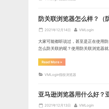
用
来
干
什
么，
防关联浏览器怎么样？（
什
么
是
Posted
By
2021年12月14日
VMLogin
超
级
on
浏
览
大家可能都听说过，甚至是正在使用防
器”
怎么防关联的呢？使用防关联浏览器就
“防
Read More
»
关
联
浏
VMLogin指纹浏览器
览
器
怎
么
样？
（防
亚马逊浏览器用什么好？
关
联
浏
Posted
By
2021年12月13日
VMLogin
览