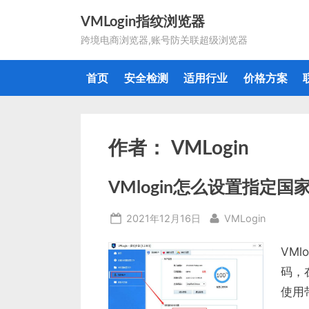
Skip
VMLogin指纹浏览器
to
跨境电商浏览器,账号防关联超级浏览器
content
首页
安全检测
适用行业
价格方案
作者：
VMLogin
VMlogin怎么设置指定国
Posted
By
2021年12月16日
VMLogin
on
VM
码，
使用