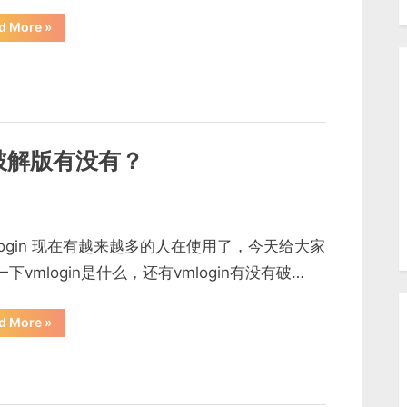
“VMlogin
d More
»
怎
么
设
置
指
定
国
家
ip|
新
in破解版有没有？
手
小
白
必
看”
Login 现在有越来越多的人在使用了，今天给大家
下vmlogin是什么，还有vmlogin有没有破…
“vmlogin
d More
»
是
什
么，
vmlogin
破
解