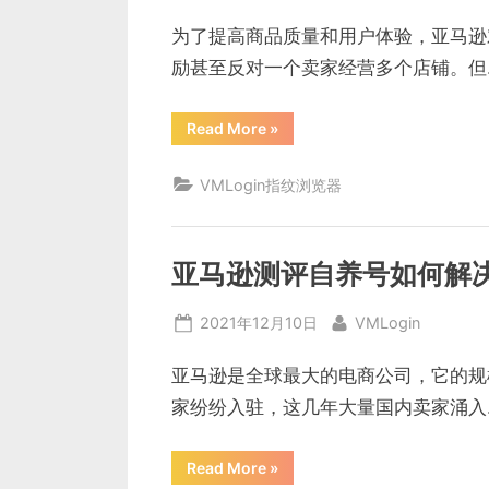
器
on
靠
谱
为了提高商品质量和用户体验，亚马逊
吗）”
励甚至反对一个卖家经营多个店铺。但
“亚
Read More
»
马
逊
浏
VMLogin指纹浏览器
览
器
用
什
么
好？
亚马逊测评自养号如何解
亚
马
逊
Posted
By
2021年12月10日
VMLogin
卖
家
on
用
什
亚马逊是全球最大的电商公司，它的规
么
浏
家纷纷入驻，这几年大量国内卖家涌入
览
器
不
卡？”
“亚
Read More
»
马