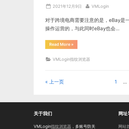
览
Posted
By
2021年12月9日
VMLogin
器
泄
on
露
信
对于跨境电商需要注意的是，eBay
息？”
操作运营的，与此同时eBay也会…
“eBay
Read More
»
多
账
号
VMLogin指纹浏览器
运
营
后
为
什
么
上一页
1
…
文
会
被
封
章
号？”
分
关于我们
网址
页
VMLogin
指纹浏览器
，多账号防关
网站