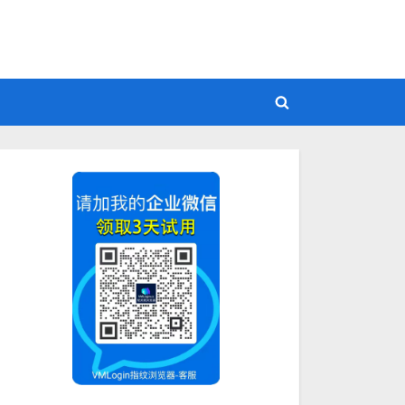
Toggle
search
form