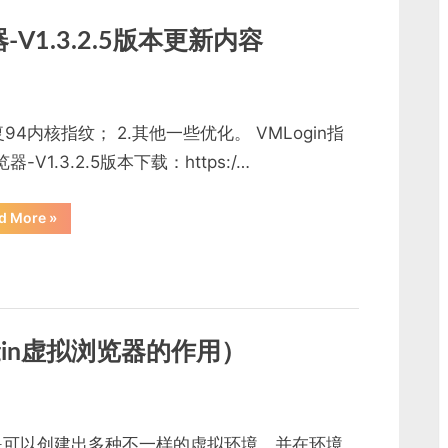
版
有
没
-V1.3.2.5版本更新内容
有？”
复94内核指纹； 2.其他一些优化。 VMLogin指
器-V1.3.2.5版本下载：https:/…
“VMLogin
d More
»
防
关
联
指
纹
浏
览
器-
V1.3.2.5
gin虚拟浏览器的作用）
版
本
更
新
内
容”
是可以创建出多种不一样的虚拟环境，并在环境