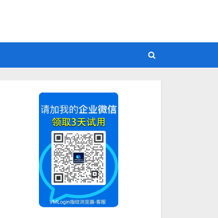
Toggle
search
form