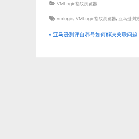
VMLogin指纹浏览器
Tags:
,
,
vmlogin
VMLogin指纹浏览器
亚马逊浏
P
亚马逊测评自养号如何解决关联问题
文
r
章
e
v
导
i
航
o
u
s
P
o
s
t