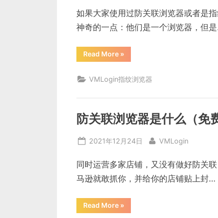
on
如果大家使用过防关联浏览器或者是指
神奇的一点：他们是一个浏览器，但是
“虚
Read More
»
拟
浏
览
VMLogin指纹浏览器
器
是
什
么，
有
什
防关联浏览器是什么（免
么
作
用？”
Posted
By
2021年12月24日
VMLogin
on
同时运营多家店铺，又没有做好防关联
马逊就敢抓你，并给你的店铺贴上封…
“防
Read More
»
关