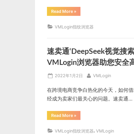
“防
Read More
»
关
联
浏
VMLogin指纹浏览器
览
器
可
以
解
决
速卖通‘DeepSeek视
账
号
关
VMLogin浏览器助您安
联
问
题
Posted
By
2022年1月2日
VMLogin
吗？”
on
在跨境电商竞争白热化的今天，如何借
经成为卖家们最关心的问题。速卖通…
“速
Read More
»
卖
通‘DeepSeek
视
,
VMLogin指纹浏览器
VMLogin
觉