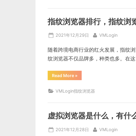
搜
索’上
线！
图
片
指纹浏览器排行，指纹浏
匹
配
转
Posted
By
2021年12月29日
VMLogin
化
率
on
翻
倍！
随着跨境电商行业的红火发展，指纹浏
VMLogin
浏
纹浏览器不仅品牌多，种类也多。在这
览
器
助
您
“指
Read More
»
安
纹
全
浏
高
览
VMLogin指纹浏览器
效
器
运
排
营”
行，
指
纹
浏
虚拟浏览器是什么，有什
览
器
哪
Posted
By
2021年12月28日
VMLogin
个
好”