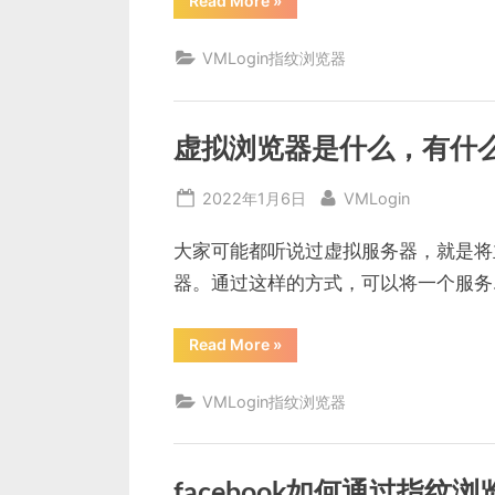
Read More
»
店
铺
运
VMLogin指纹浏览器
营
如
何
防
关
联？
虚拟浏览器是什么，有什
防
关
联
Posted
By
2022年1月6日
VMLogin
浏
览
on
器
有
大家可能都听说过虚拟服务器，就是将
用
吗？”
器。通过这样的方式，可以将一个服务
“虚
Read More
»
拟
浏
览
VMLogin指纹浏览器
器
是
什
么，
有
什
facebook如何通过指