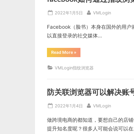
么
用”
Posted
By
2022年1月5日
VMLogin
on
Facebook（脸书）本身在国外的用户
以直接登录的社交媒体…
“facebook
Read More
»
如
何
通
VMLogin指纹浏览器
过
指
纹
浏
览
器
防关联浏览器可以解决账
注
册
账
Posted
By
2022年1月4日
VMLogin
号
进
on
行
广
做跨境电商的都知道，要想自己的店铺
告
投
提升知名度呢？很多人可能会说可以在
放？”