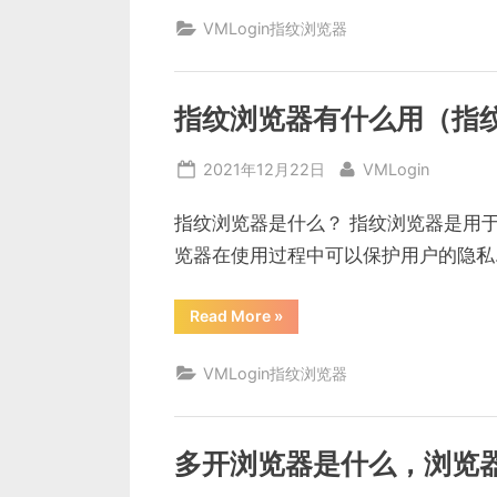
联
浏
VMLogin指纹浏览器
览
器
是
什
么
（免
指纹浏览器有什么用（指
费
防
关
Posted
By
2021年12月22日
VMLogin
联
浏
on
览
器）”
指纹浏览器是什么？ 指纹浏览器是用
览器在使用过程中可以保护用户的隐私
“指
Read More
»
纹
浏
览
VMLogin指纹浏览器
器
有
什
么
用
（指
多开浏览器是什么，浏览
纹
伪