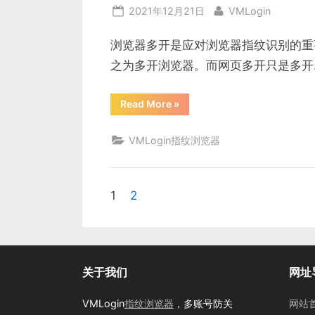
装
Posted
By
2021年12月21日
VMLogin
浏
览
on
器）”
浏览器多开是应对浏览器指纹识别的重
之为多开浏览器。而网页多开只是多开
“多
Read More
»
开
浏
览
VMLogin指纹浏览器
器
是
什
么，
浏
览
1
2
文
器
多
开
章
防
关
联”
分
关于我们
网址
页
VMLogin
指纹浏览器
，多账号防关
网站