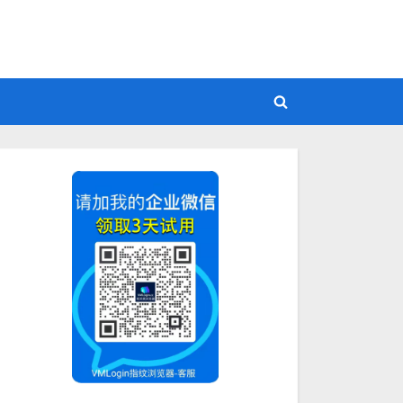
Toggle
search
form