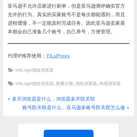
亚马逊不允许店家进行刷单，但是亚马逊测评确实官方
允许的行为。真实的买家账号不是每次都能遇到，而且
进程缓慢，不一定能及时完成任务。因此亚马逊卖家基
本都会自己准备几个账号，自己养号，方便管理。
代理IP推荐使用：
YiLuProxy
VMLogin指纹浏览器
Tags:
,
,
,
VMLogin指纹浏览器
批量注册
指纹浏览器
跨境浏览器
P
多开浏览器是什么，浏览器多开防关联
文
r
N
账号防关联是什么，亚马逊多账号防关联怎么做
章
e
e
v
x
导
i
t