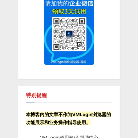
航
o
P
u
o
s
s
P
t
o
:
s
t
:
特别提醒
本博客内的文章不作为VMLogin浏览器的
功能展示和业务操作指导使用。
VMLogin使用教程|帮助中心