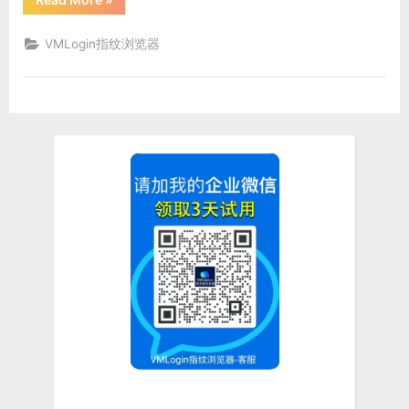
马
逊
浏
VMLogin指纹浏览器
览
器
用
什
么
好？
亚
马
逊
卖
家
用
什
么
浏
览
器
不
卡？”