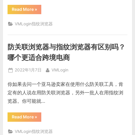
“防
Read More
»
关
联
浏
VMLogin指纹浏览器
览
器
哪
个
好
防关联浏览器与指纹浏览器有区别吗？
用：
三
款
哪个更适合跨境电商
国
产
防
Posted
By
2022年1月7日
VMLogin
关
联
on
浏
你如果去问一个亚马逊卖家在使用什么防关联工具，肯
览
器
定有的人说在用防关联浏览器，另外一批人在用指纹浏
对
比”
览器。你可能就…
“防
Read More
»
关
联
浏
VMLogin指纹浏览器
览