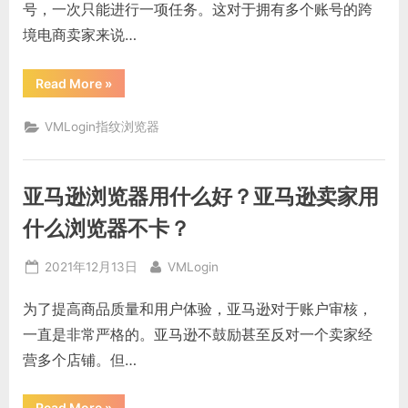
号，一次只能进行一项任务。这对于拥有多个账号的跨
境电商卖家来说…
“超
Read More
»
级
浏
览
VMLogin指纹浏览器
器
用
来
干
什
亚马逊浏览器用什么好？亚马逊卖家用
么，
什
么
什么浏览器不卡？
是
超
级
Posted
By
2021年12月13日
VMLogin
浏
览
on
器”
为了提高商品质量和用户体验，亚马逊对于账户审核，
一直是非常严格的。亚马逊不鼓励甚至反对一个卖家经
营多个店铺。但…
“亚
Read More
»