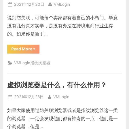
Posted
By
2021年12月30日
VMLogin
on
说到防关联，可能每个卖家都有着自己的小窍门。毕竟
没有几分真才实学，是没有办法在跨境电商行业生存
的。如果你是新手…
“超
Read More
»
级
浏
览
VMLogin指纹浏览器
器
是
VPS
吗？
超
虚拟浏览器是什么，有什么作用？
级
浏
览
Posted
By
器
2021年12月28日
VMLogin
费
on
用
高
如果大家使用过防关联浏览器或者是指纹浏览器这一类
吗？”
的浏览器，一定会发现他们都有神奇的一点：他们是一
个浏览器，但是…