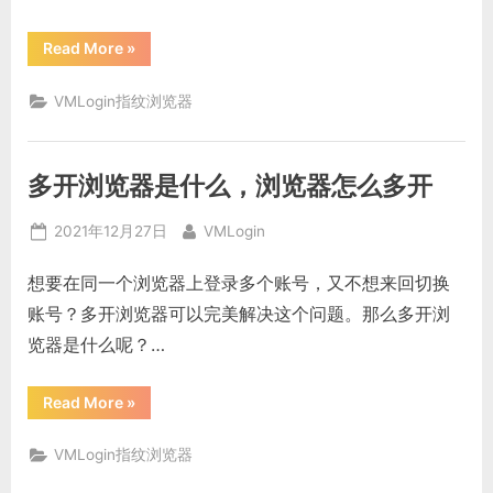
“虚
Read More
»
拟
浏
览
VMLogin指纹浏览器
器
是
什
么，
有
多开浏览器是什么，浏览器怎么多开
什
么
作
Posted
By
用？”
2021年12月27日
VMLogin
on
想要在同一个浏览器上登录多个账号，又不想来回切换
账号？多开浏览器可以完美解决这个问题。那么多开浏
览器是什么呢？…
“多
Read More
»
开
浏
览
VMLogin指纹浏览器
器
是