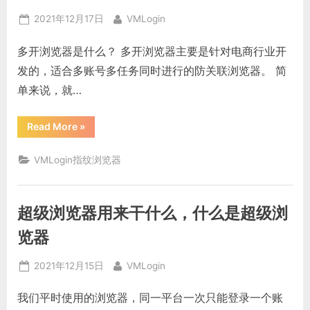
号
防
Posted
By
2021年12月17日
VMLogin
关
联
on
怎
多开浏览器是什么？ 多开浏览器主要是针对电商行业开
么
做”
发的，适合多账号多任务同时进行的防关联浏览器。 简
单来说，就…
“多
Read More
»
开
浏
览
VMLogin指纹浏览器
器
是
什
么
意
超级浏览器用来干什么，什么是超级浏
思，
谷
歌
览器
多
开
浏
Posted
By
2021年12月15日
VMLogin
览
器”
on
我们平时使用的浏览器，同一平台一次只能登录一个账