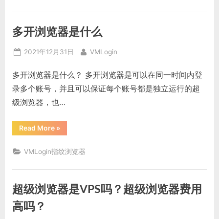
器
与
指
纹
多开浏览器是什么
浏
览
器
Posted
By
有
2021年12月31日
VMLogin
区
on
别
吗？
多开浏览器是什么？ 多开浏览器是可以在同一时间内登
哪
个
录多个账号，并且可以保证每个账号都是独立运行的超
更
适
级浏览器，也…
合
跨
境
“多
电
Read More
»
开
商”
浏
览
VMLogin指纹浏览器
器
是
什
么”
超级浏览器是VPS吗？超级浏览器费用
高吗？