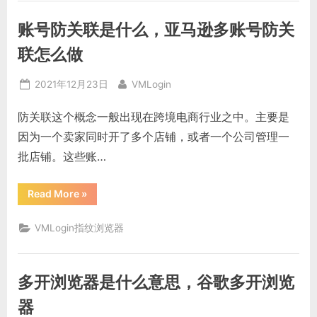
什
么，
浏
账号防关联是什么，亚马逊多账号防关
览
器
怎
联怎么做
么
多
开”
Posted
By
2021年12月23日
VMLogin
on
防关联这个概念一般出现在跨境电商行业之中。主要是
因为一个卖家同时开了多个店铺，或者一个公司管理一
批店铺。这些账…
“账
Read More
»
号
防
关
VMLogin指纹浏览器
联
是
什
么，
亚
多开浏览器是什么意思，谷歌多开浏览
马
逊
多
器
账