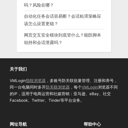
吗？风险在哪？
自动化任务会话容易断？会话粘滞策略应
该怎么设置更稳？
网页交互安全模块到底管什么？能防脚本
劫持和会话泄露吗？
关于我们
VMLogin
指纹浏览器
，多账号防关联批量管理、注册和养号，
同一台电脑同时多开
防关联浏览器
，每个
VMLogin
浏览器不同
的IP，适用于电商运营和社媒营销：亚马逊、eBay、社交
Facebook、Twitter、Tinder等平台业务。
网址导航
帮助中心