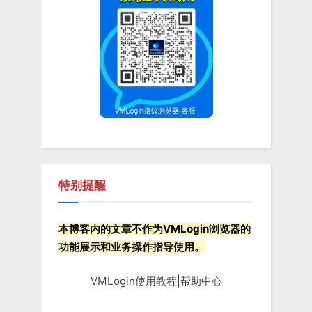
t
P
:
o
s
t
:
特别提醒
本博客内的文章不作为VMLogin浏览器的
功能展示和业务操作指导使用。
VMLogin使用教程|帮助中心