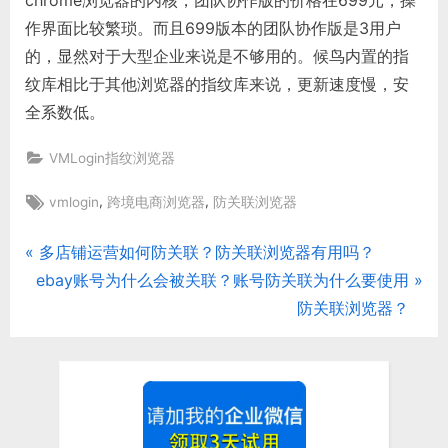
作界面比较繁琐。而且699版本的团队协作版是3用户
的，显然对于大型企业来说是不够用的。候鸟内置的指
纹库相比于其他浏览器的指纹库来说，更新速度慢，安
全系数低。
VMLogin指纹浏览器
Tags:
,
,
vmlogin
跨境电商浏览器
防关联浏览器
P
多店铺运营如何防关联？防关联浏览器有用吗？
文
N
r
ebay账号为什么会被关联？账号防关联为什么要使用
章
e
e
防关联浏览器？
x
v
导
t
i
航
P
o
o
u
s
s