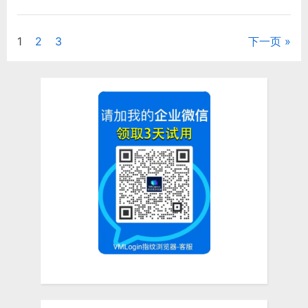
器
是
什
么
1
2
3
下一页
文
（免
费
防
章
关
联
浏
分
览
器）”
页