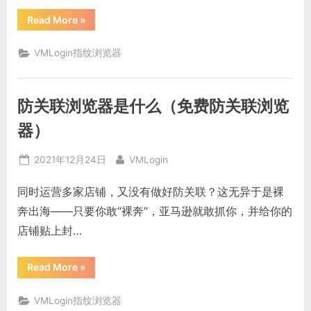
“多
Read More
»
开
浏
览
VMLogin指纹浏览器
器
是
什
么，
浏
防关联浏览器是什么（免费防关联浏览
览
器
怎
器）
么
多
开”
Posted
By
2021年12月24日
VMLogin
on
同时运营多家店铺，又没有做好防关联？这无异于是裸
奔出海——只要你敢“裸奔”，亚马逊就敢抓你，并给你的
店铺贴上封…
“防
Read More
»
关
联
浏
VMLogin指纹浏览器
览