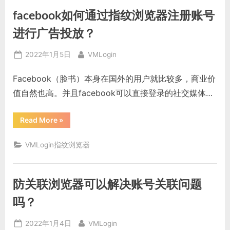
么，
有
facebook如何通过指纹浏览器注册账号
什
么
用”
进行广告投放？
Posted
By
2022年1月5日
VMLogin
on
Facebook（脸书）本身在国外的用户就比较多，商业价
值自然也高。并且facebook可以直接登录的社交媒体…
“facebook
Read More
»
如
何
通
VMLogin指纹浏览器
过
指
纹
浏
览
防关联浏览器可以解决账号关联问题
器
注
册
吗？
账
号
进
Posted
By
2022年1月4日
VMLogin
行