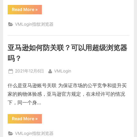
“亚
Read More
»
马
逊
测
VMLogin指纹浏览器
评
为
什
么
要
亚马逊如何防关联？可以用超级浏览器
用
防
关
吗？
联
浏
览
Posted
By
2021年12月6日
VMLogin
器？
防
on
关
什么是亚马逊账号关联 为保证市场的公平竞争和提升买
联
浏
家的购物体验感，亚马逊官方规定，在未经许可的情况
览
器
下，同一个身…
可
以
解
决
“亚
Read More
»
什
马
么
逊
问
如
题？”
VMLogin指纹浏览器
何