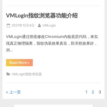
防
关
联？
可
VMLogin指纹浏览器功能介绍
以
用
超
Posted
By
级
2021年12月4日
VMLogin
浏
on
览
器
VMLogin通过彻底修改Chromium内核底层代码，来实
吗？”
现真正物理隔离，指纹伪装效果真实，防关联效果好，
浏…
“VMLogin
Read More
»
指
纹
浏
VMLogin指纹浏览器
览
器
功
能
介
上一页
1
2
3
文
绍”
章