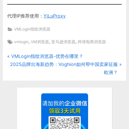
代理IP推荐使用：
YiLuProxy
VMLogin指纹浏览器
Tags:
,
,
,
vmlogin
VM浏览器
亚马逊浏览器
跨境电商浏览器
P
VMLogin指纹浏览器-优势在哪里？
文
N
r
2025品牌出海新趋势：Voghion如何帮中国卖家征服
章
e
e
欧洲？
x
v
导
t
i
航
P
o
o
u
s
s
t
P
:
o