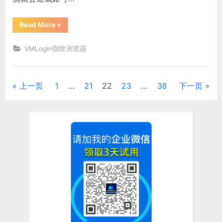
物
平
台
“造
Read More
»
的
成
影
亚
响”
马
VMLogin指纹浏览器
逊
账
号
关
联
上一页
1
…
21
22
23
…
38
下一页
文
的
原
因
章
有
哪
些，
分
可
以
用
页
防
关
联
浏
览
器
解
决
吗？”