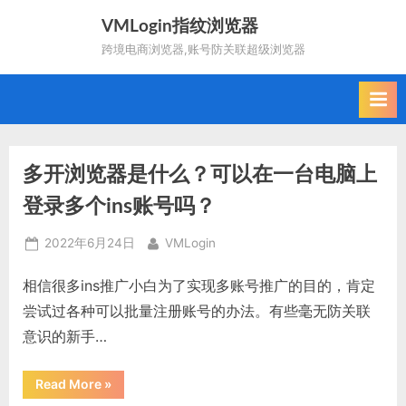
Skip
VMLogin指纹浏览器
to
跨境电商浏览器,账号防关联超级浏览器
content
多开浏览器是什么？可以在一台电脑上
登录多个ins账号吗？
Posted
By
2022年6月24日
VMLogin
on
相信很多ins推广小白为了实现多账号推广的目的，肯定
尝试过各种可以批量注册账号的办法。有些毫无防关联
意识的新手…
“多
Read More
»
开