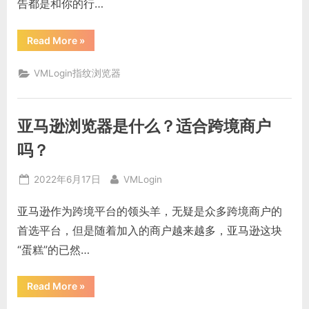
告都是和你的行…
防
关
联
工
“虚
Read More
»
作？”
拟
浏
览
VMLogin指纹浏览器
器
的
作
用
是
亚马逊浏览器是什么？适合跨境商户
什
么？
有
吗？
没
有
好
Posted
By
2022年6月17日
VMLogin
用
的
on
推
亚马逊作为跨境平台的领头羊，无疑是众多跨境商户的
荐”
首选平台，但是随着加入的商户越来越多，亚马逊这块
“蛋糕”的已然…
“亚
Read More
»
马
逊