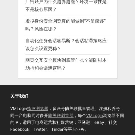
广告账户为什么越养越脆？环境一致性是
不是核心原因？
虚拟身份安全浏览真的能做到“不留痕迹”
吗？风险在哪？
自动化任务会话容易断？会话粘滞策略应
该怎么设置更稳？
网页交互安全模块到底管什么？能防脚本
劫持和会话泄露吗？
关于我们
VMLogin
指纹浏览器
，多账号防关联批量管理、注册和养号，
同一台电脑同时多开
防关联浏览器
，每个
VMLogin
浏览器不同
的IP，适用于电商运营和社媒营销：亚马逊、eBay、社交
Facebook、Twitter、Tinder等平台业务。