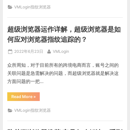
浏
览
VMLogin指纹浏览器
器
是
什
么？
可
超级浏览器运作详解，超级浏览器是如
以
在
一
何应对浏览器指纹追踪的？
台
电
脑
Posted
By
2022年6月23日
VMLogin
上
登
on
录
众所周知，对于目前所有的跨境电商而言，账号之间的
多
个
关联问题是急需解决的问题，而超级浏览器就是解决这
ins
账
方面问题的一把…
号
吗？”
“超
Read More
»
级
浏
览
VMLogin指纹浏览器
器
运
作
详
解，