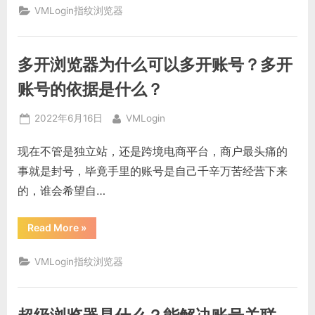
浏
VMLogin指纹浏览器
览
器
是
什
么？
多开浏览器为什么可以多开账号？多开
适
合
跨
账号的依据是什么？
境
商
户
Posted
By
2022年6月16日
VMLogin
吗？”
on
现在不管是独立站，还是跨境电商平台，商户最头痛的
事就是封号，毕竟手里的账号是自己千辛万苦经营下来
的，谁会希望自…
“多
Read More
»
开
浏
览
VMLogin指纹浏览器
器
为
什
么
可