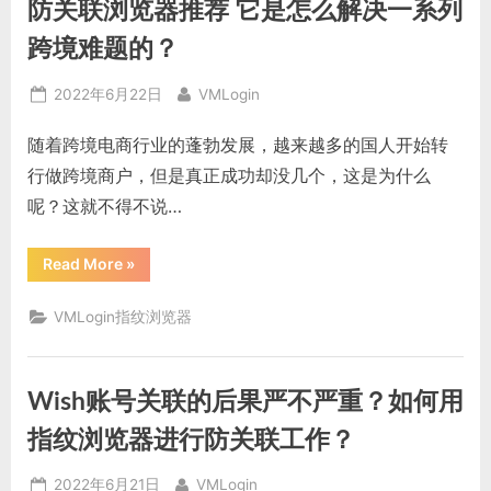
防关联浏览器推荐 它是怎么解决一系列
超
级
浏
跨境难题的？
览
器
是
Posted
By
2022年6月22日
VMLogin
如
何
on
应
随着跨境电商行业的蓬勃发展，越来越多的国人开始转
对
浏
行做跨境商户，但是真正成功却没几个，这是为什么
览
器
呢？这就不得不说…
指
纹
追
踪
“防
Read More
»
的？”
关
联
浏
VMLogin指纹浏览器
览
器
推
荐
它
Wish账号关联的后果严不严重？如何用
是
怎
么
指纹浏览器进行防关联工作？
解
决
一
Posted
By
2022年6月21日
VMLogin