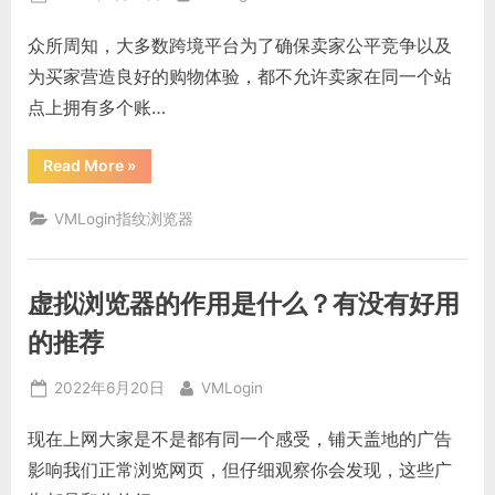
系
列
on
跨
众所周知，大多数跨境平台为了确保卖家公平竞争以及
境
难
为买家营造良好的购物体验，都不允许卖家在同一个站
题
的？”
点上拥有多个账…
“Wish
Read More
»
账
号
关
VMLogin指纹浏览器
联
的
后
果
严
虚拟浏览器的作用是什么？有没有好用
不
严
重？
的推荐
如
何
用
Posted
By
2022年6月20日
VMLogin
指
纹
on
浏
现在上网大家是不是都有同一个感受，铺天盖地的广告
览
器
影响我们正常浏览网页，但仔细观察你会发现，这些广
进
行