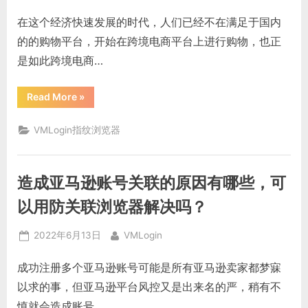
on
在这个经济快速发展的时代，人们已经不在满足于国内
的的购物平台，开始在跨境电商平台上进行购物，也正
是如此跨境电商…
“2022
Read More
»
年
境
外
VMLogin指纹浏览器
购
物
平
台
发
造成亚马逊账号关联的原因有哪些，可
展
趋
势
以用防关联浏览器解决吗？
以
及，
指
Posted
By
2022年6月13日
VMLogin
纹
浏
on
览
成功注册多个亚马逊账号可能是所有亚马逊卖家都梦寐
器
对
以求的事，但亚马逊平台风控又是出来名的严，稍有不
境
外
慎就会造成账号…
购