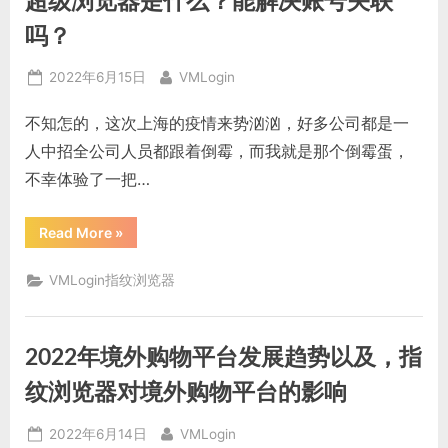
超级浏览器是什么？能解决账号关联
以
多
开
吗？
账
号？
多
Posted
By
2022年6月15日
VMLogin
开
账
on
号
不知怎的，这次上海的疫情来势汹汹，好多公司都是一
的
依
人中招全公司人员都跟着倒霉，而我就是那个倒霉蛋，
据
是
不幸体验了一把…
什
么？”
“超
Read More
»
级
浏
览
VMLogin指纹浏览器
器
是
什
么？
能
2022年境外购物平台发展趋势以及，指
解
决
账
纹浏览器对境外购物平台的影响
号
关
联
Posted
By
2022年6月14日
VMLogin
吗？”